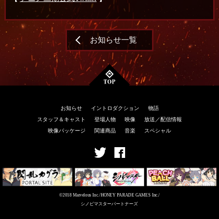
お知らせ一覧
お知らせ
イントロダクション
物語
スタッフ＆キャスト
登場人物
映像
放送／配信情報
映像パッケージ
関連商品
音楽
スペシャル
©2018 Marvelous Inc./HONEY PARADE GAMES Inc./
シノビマスターパートナーズ