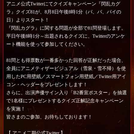
アニメ公式Twitterにてクイズキャンペーン『閃乱カグ
ラ』クイズ81が、8月8日午後8時1分（パ、パ、パイの
日）よりスタート！
『閃乱カグラ』に関する問題が全部で81問登場します。
平日午後8時1分～出題されるクイズに、Twitterのアンケ
ート機能を使って参加してください。
81問とも得票数が一番多かった回答が正解だった場合、
全員にアニメティザービジュアル（雪泉・雪不帰）を使
用したPC用壁紙／スマートフォン用壁紙／Twitter用アイ
コン・ヘッダーをプレゼントします！
さらに、出演声優サイン入り「B2番宣ポスター」を抽選
で1名様にプレゼントするクイズ正解記念キャンペーン
を実施！
皆さまのご参加、お待ちしております！
【
アニメ二期公式Twitter
】