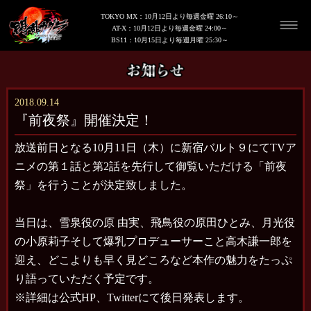
TOKYO MX：10月12日より毎週金曜 26:10～
AT-X：10月12日より毎週金曜 24:00～
BS11：10月15日より毎週月曜 25:30～
2018.09.14
『前夜祭』開催決定！
放送前日となる10月11日（木）に新宿バルト９にてTVア
ニメの第１話と第2話を先行して御覧いただける「前夜
祭」を行うことが決定致しました。
当日は、雪泉役の原 由実、飛鳥役の原田ひとみ、月光役
の小原莉子そして爆乳プロデューサーこと高木謙一郎を
迎え、どこよりも早く見どころなど本作の魅力をたっぷ
り語っていただく予定です。
※詳細は公式HP、Twitterにて後日発表します。