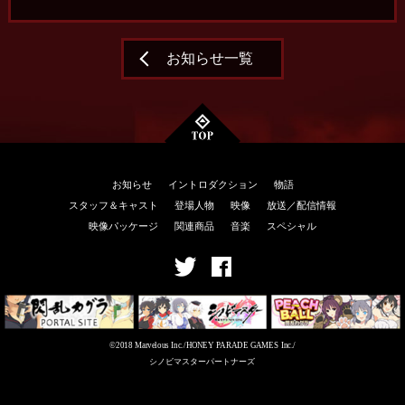
お知らせ一覧
お知らせ
イントロダクション
物語
スタッフ＆キャスト
登場人物
映像
放送／配信情報
映像パッケージ
関連商品
音楽
スペシャル
©2018 Marvelous Inc./HONEY PARADE GAMES Inc./
シノビマスターパートナーズ