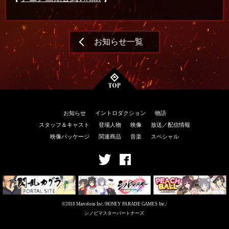
お知らせ一覧
お知らせ
イントロダクション
物語
スタッフ＆キャスト
登場人物
映像
放送／配信情報
映像パッケージ
関連商品
音楽
スペシャル
©2018 Marvelous Inc./HONEY PARADE GAMES Inc./
シノビマスターパートナーズ