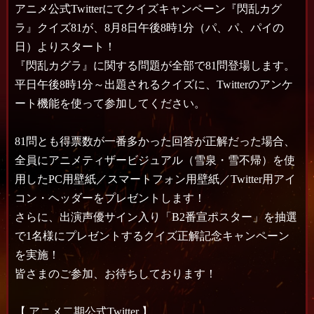
アニメ公式Twitterにてクイズキャンペーン『閃乱カグ
ラ』クイズ81が、8月8日午後8時1分（パ、パ、パイの
日）よりスタート！
『閃乱カグラ』に関する問題が全部で81問登場します。
平日午後8時1分～出題されるクイズに、Twitterのアンケ
ート機能を使って参加してください。
81問とも得票数が一番多かった回答が正解だった場合、
全員にアニメティザービジュアル（雪泉・雪不帰）を使
用したPC用壁紙／スマートフォン用壁紙／Twitter用アイ
コン・ヘッダーをプレゼントします！
さらに、出演声優サイン入り「B2番宣ポスター」を抽選
で1名様にプレゼントするクイズ正解記念キャンペーン
を実施！
皆さまのご参加、お待ちしております！
【
アニメ二期公式Twitter
】