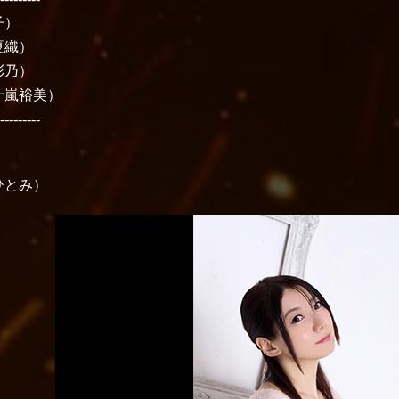
子）
夏織）
彩乃）
十嵐裕美）
----------
ひとみ）