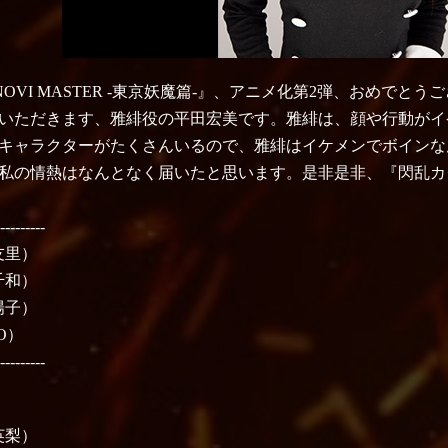
NOVI MASTER -東京妖魔篇-』、アニメ化第2弾、おめで
いただきます、雅緋役の平田宏美です。雅緋は、顔や行動がイ
キャラクターがたくさんいるので、雅緋はイケメンでボインな
私の情熱はなんとなく届いたと思います。是非是非、『閃乱カ
----------
友里）
千和）
陽子）
O）
----------
英梨）