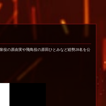
泉役の原由実や飛鳥役の原田ひとみなど総勢28名を公