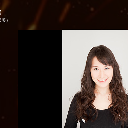
】
宏美）