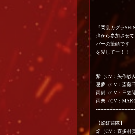
『閃乱カグラSHI
弾から参加させて
バーの筆頭です！
を愛してー！！！
-------------------------
紫（CV：矢作紗
忌夢（CV：斎藤
両備（CV：日笠
両奈（CV：MAK
-------------------------
【焔紅蓮隊】
焔（CV：喜多村