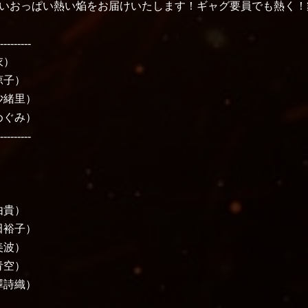
いおっぱい熱い焔をお届けいたします！ギャグ要員でも熱く！
----------
衣）
涼子）
沙緒里）
めぐみ）
----------
由貴）
田裕子）
美波）
青空）
澤詩織）