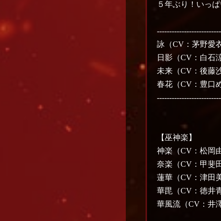
５年ぶり！いっぱ
-------------------------
詠（CV：茅野愛
日影（CV：白石
未来（CV：後藤
春花（CV：豊口
-------------------------
【巫神楽】
神楽（CV：松岡
奈楽（CV：甲斐
蓮華（CV：津田
華毘（CV：徳井
華風流（CV：井