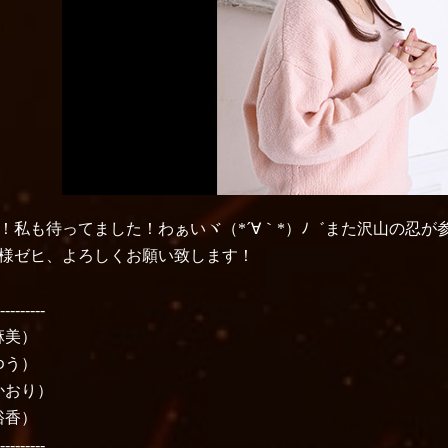
！私も待ってました！わぁいヾ（*´∀｀*）ﾉ゛また沢山の忍
様ゼヒ、よろしくお願い致します！
----------
麻美）
ゆう）
かおり）
裕香）
----------